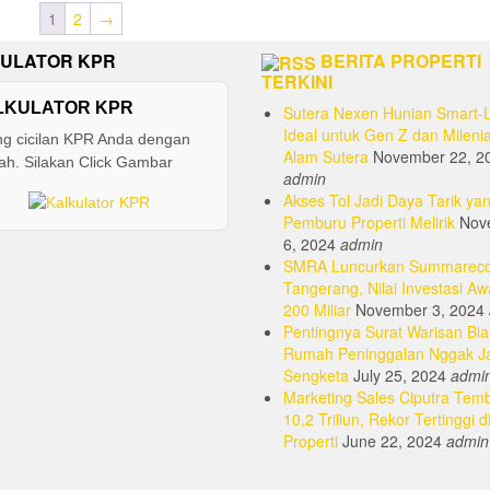
1
2
→
ULATOR KPR
BERITA PROPERTI
TERKINI
LKULATOR KPR
Sutera Nexen Hunian Smart-L
Ideal untuk Gen Z dan Milenia
ng cicilan KPR Anda dengan
Alam Sutera
November 22, 2
h. Silakan Click Gambar
admin
Akses Tol Jadi Daya Tarik yan
Pemburu Properti Melirik
Nov
6, 2024
admin
SMRA Luncurkan Summarec
Tangerang, Nilai Investasi Aw
200 Miliar
November 3, 2024
Pentingnya Surat Warisan Bia
Rumah Peninggalan Nggak J
Sengketa
July 25, 2024
admi
Marketing Sales Ciputra Tem
10,2 Triliun, Rekor Tertinggi d
Properti
June 22, 2024
admin