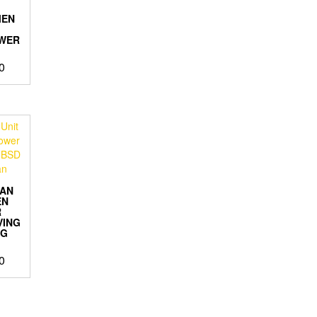
MEN
WER
0
KAN
EN
R
VING
NG
0