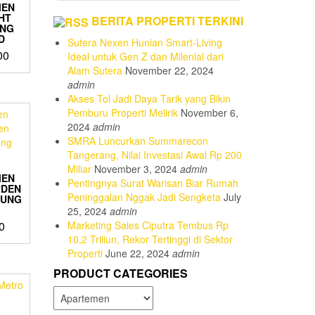
MEN
HT
BERITA PROPERTI TERKINI
ANG
D
Sutera Nexen Hunian Smart-Living
00
Ideal untuk Gen Z dan Milenial dari
Alam Sutera
November 22, 2024
admin
Akses Tol Jadi Daya Tarik yang Bikin
Pemburu Properti Melirik
November 6,
2024
admin
SMRA Luncurkan Summarecon
Tangerang, Nilai Investasi Awal Rp 200
Miliar
November 3, 2024
admin
MEN
Pentingnya Surat Warisan Biar Rumah
RDEN
Peninggalan Nggak Jadi Sengketa
July
JUNG
25, 2024
admin
Marketing Sales Ciputra Tembus Rp
0
10,2 Triliun, Rekor Tertinggi di Sektor
Properti
June 22, 2024
admin
PRODUCT CATEGORIES