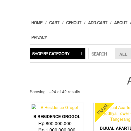
Skip
to
the
content
HOME
CART
CEKOUT
ADD-CART
ABOUT
PRIVACY
SHOP BY CATEGORY
SEARCH
Showing 1–24 of 42 results
DIJUAL
B RESIDENCE GROGOL
Rp
800.000.000
–
DIJUAL APART
Price
Rp
1.000.000.000