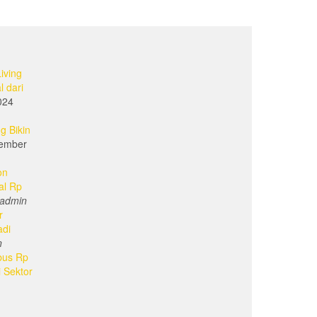
iving
l dari
024
g Bikin
ember
on
al Rp
admin
r
adi
n
bus Rp
i Sektor