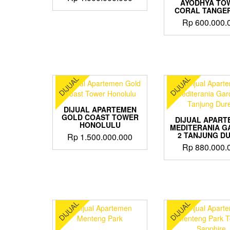
AYODHYA TO
range:
CORAL TANGE
This
Rp 800.000.000
Rp
600.000.
product
through
has
Rp 1.000.000.000
multiple
variants.
The
options
DIJUAL
DIJUAL
may
be
chosen
DIJUAL APARTEMEN
on
GOLD COAST TOWER
DIJUAL APART
HONOLULU
the
MEDITERANIA G
2 TANJUNG D
product
Rp
1.500.000.000
page
Rp
880.000.
DIJUAL
DIJUAL