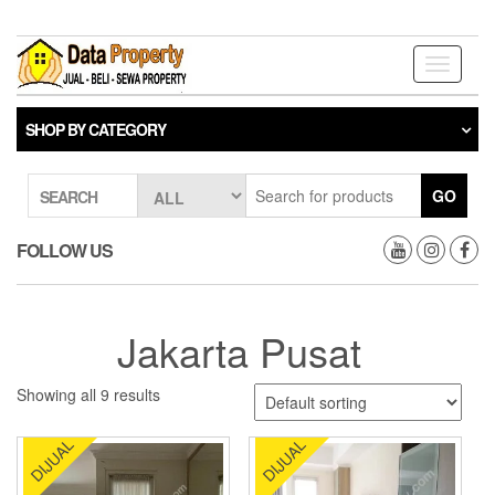
Skip
to
the
Toggle
content
navigati
SHOP BY CATEGORY
GO
SEARCH
FOLLOW US
Jakarta Pusat
Showing all 9 results
DIJUAL
DIJUAL