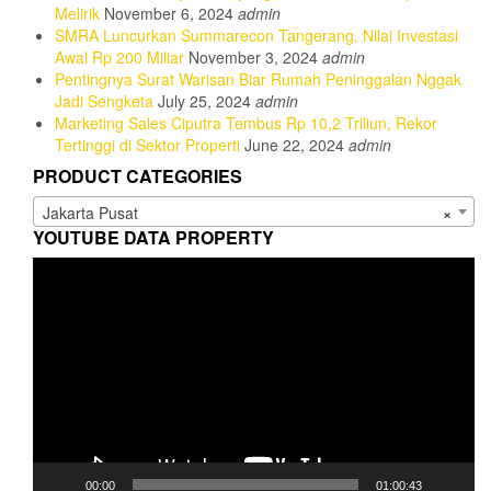
Melirik
November 6, 2024
admin
SMRA Luncurkan Summarecon Tangerang, Nilai Investasi
Awal Rp 200 Miliar
November 3, 2024
admin
Pentingnya Surat Warisan Biar Rumah Peninggalan Nggak
Jadi Sengketa
July 25, 2024
admin
Marketing Sales Ciputra Tembus Rp 10,2 Triliun, Rekor
Tertinggi di Sektor Properti
June 22, 2024
admin
PRODUCT CATEGORIES
Jakarta Pusat
×
YOUTUBE DATA PROPERTY
Video
Player
00:00
01:00:43