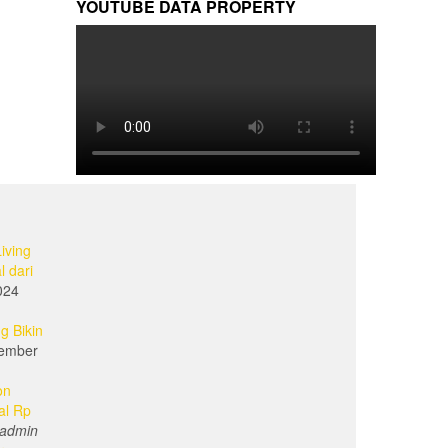
YOUTUBE DATA PROPERTY
iving
l dari
024
g Bikin
ember
on
al Rp
admin