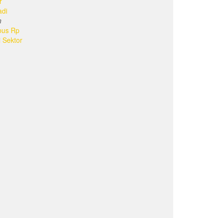
r
adi
n
bus Rp
i Sektor