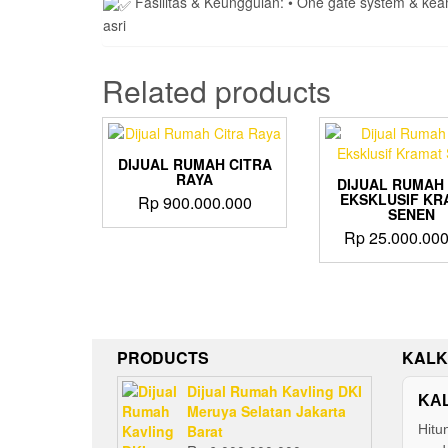
Fasilitas & Keunggulan: •⁠ ⁠One gate system & keama
asri
Related products
DIJUAL RUMAH CITRA
RAYA
DIJUAL RUMAH
EKSKLUSIF KR
Rp
900.000.000
SENEN
Rp
25.000.000
PRODUCTS
KALK
Dijual Rumah Kavling DKI
KA
Meruya Selatan Jakarta
Barat
Hitu