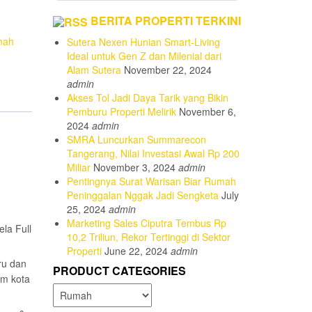
BERITA PROPERTI TERKINI
mah
Sutera Nexen Hunian Smart-Living
Ideal untuk Gen Z dan Milenial dari
Alam Sutera
November 22, 2024
admin
Akses Tol Jadi Daya Tarik yang Bikin
Pemburu Properti Melirik
November 6,
2024
admin
SMRA Luncurkan Summarecon
Tangerang, Nilai Investasi Awal Rp 200
Miliar
November 3, 2024
admin
Pentingnya Surat Warisan Biar Rumah
Peninggalan Nggak Jadi Sengketa
July
25, 2024
admin
Marketing Sales Ciputra Tembus Rp
ela Full
10,2 Triliun, Rekor Tertinggi di Sektor
Properti
June 22, 2024
admin
ru dan
PRODUCT CATEGORIES
am kota