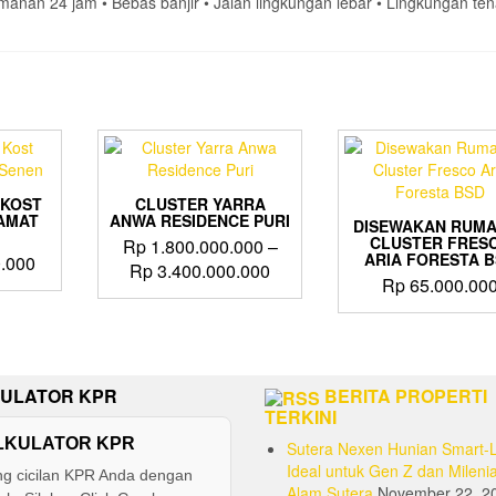
nan 24 jam •⁠ ⁠Bebas banjir •⁠ ⁠Jalan lingkungan lebar •⁠ ⁠Lingkungan te
 KOST
CLUSTER YARRA
AMAT
ANWA RESIDENCE PURI
DISEWAKAN RUMA
CLUSTER FRES
Rp
1.800.000.000
–
ARIA FORESTA 
.000
Price
Rp
3.400.000.000
Rp
65.000.00
range:
This
Rp 1.800.000.000
product
through
has
Rp 3.400.000.000
multiple
variants.
ULATOR KPR
BERITA PROPERTI
The
TERKINI
options
LKULATOR KPR
Sutera Nexen Hunian Smart-L
may
Ideal untuk Gen Z dan Milenia
ng cicilan KPR Anda dengan
be
Alam Sutera
November 22, 2