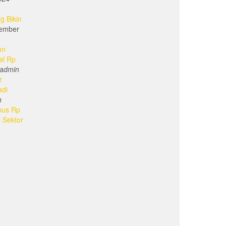
g Bikin
ember
on
al Rp
admin
r
adi
n
bus Rp
i Sektor