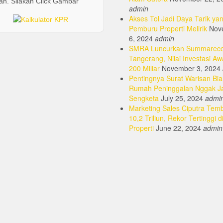
h. Silakan Click Gambar
chosen
admin
on
Akses Tol Jadi Daya Tarik yan
the
Pemburu Properti Melirik
Nov
product
6, 2024
admin
page
SMRA Luncurkan Summarec
Tangerang, Nilai Investasi Aw
200 Miliar
November 3, 2024
Pentingnya Surat Warisan Bia
Rumah Peninggalan Nggak J
Sengketa
July 25, 2024
admi
Marketing Sales Ciputra Tem
10,2 Triliun, Rekor Tertinggi d
Properti
June 22, 2024
admin