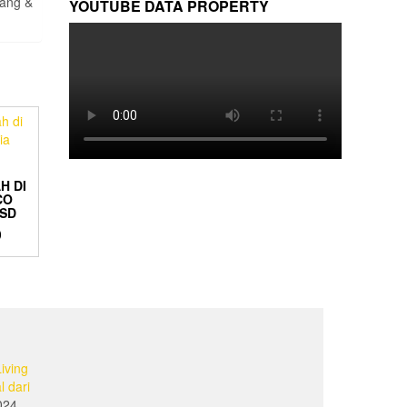
nang &
YOUTUBE DATA PROPERTY
H DI
CO
BSD
0
iving
l dari
024