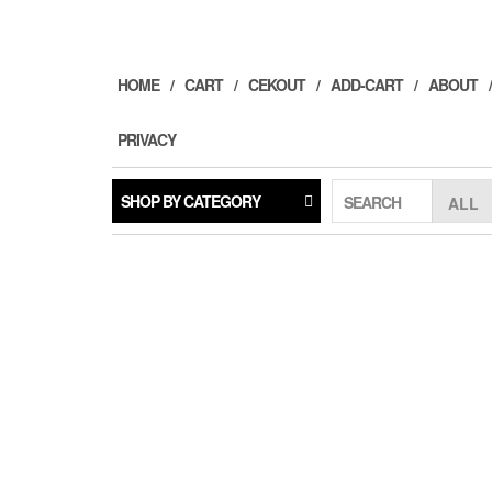
Skip
to
the
content
HOME
CART
CEKOUT
ADD-CART
ABOUT
PRIVACY
SHOP BY CATEGORY
SEARCH