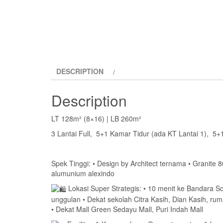
DESCRIPTION
Description
LT 128m² (8×16) | LB 260m²
3 Lantai Full, 5+1 Kamar Tidur (ada KT Lantai 1), 5+
Spek Tinggi: •⁠ ⁠Design by Architect ternama •⁠ ⁠Granite 
alumunium alexindo
Lokasi Super Strategis: •⁠ ⁠10 menit ke Bandara S
unggulan •⁠ ⁠Dekat sekolah Citra Kasih, Dian Kasih, rum
•⁠ ⁠Dekat Mall Green Sedayu Mall, Puri Indah Mall