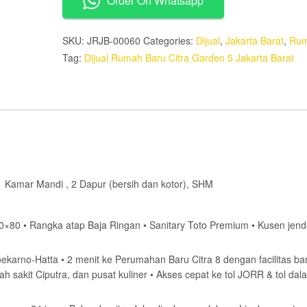
Order On Whatsapp
Citra
Garden
5
SKU:
JRJB-00060
Categories:
Dijual
,
Jakarta Barat
,
Ru
Jakarta
Tag:
Dijual Rumah Baru Citra Garden 5 Jakarta Barat
Barat
quantity
1 Kamar Mandi , 2 Dapur (bersih dan kotor), SHM
80×80 •⁠ ⁠Rangka atap Baja Ringan •⁠ ⁠Sanitary Toto Premium •⁠ ⁠Kusen jend
oekarno-Hatta •⁠ ⁠2 menit ke Perumahan Baru Citra 8 dengan facilitas ba
ah sakit Ciputra, dan pusat kuliner •⁠ ⁠Akses cepat ke tol JORR & tol dal