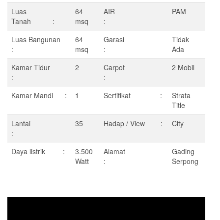
Luas
64
AIR
PAM
Tanah :
msq
:
Luas Bangunan
64
Garasi
Tidak
:
msq
:
Ada
Kamar Tidur
2
Carpot
2 Mobil
:
:
Kamar Mandi :
1
Sertifikat :
Strata
Title
Lantai
35
Hadap / View :
City
:
Daya listrik :
3.500
Alamat
Gading
Watt
:
Serpong