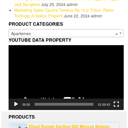
Jadi Sengketa
July 25, 2024
admin
Marketing Sales Ciputra Tembus Rp 10,2 Triliun, Rekor
Tertinggi di Sektor Properti
June 22, 2024
admin
PRODUCT CATEGORIES
Apartemen
×
YOUTUBE DATA PROPERTY
Video
Player
00:00
01:00:43
PRODUCTS
Dijual Rumah Kavling DKI Meruya Selatan