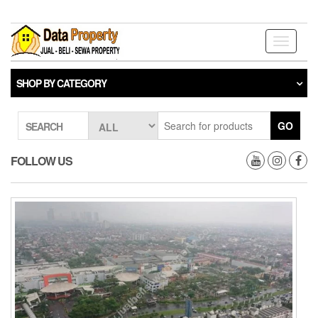
Skip
to
the
Toggle
content
navigati
SHOP BY CATEGORY
GO
SEARCH
FOLLOW US