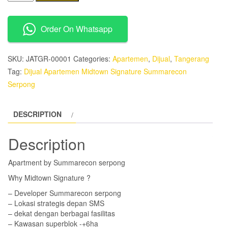
Apartemen
Midtown
Order On Whatsapp
Signature
Summarecon
Serpong
SKU:
JATGR-00001
Categories:
Apartemen
,
Dijual
,
Tangerang
quantity
Tag:
Dijual Apartemen Midtown Signature Summarecon
Serpong
DESCRIPTION
Description
Apartment by Summarecon serpong
Why Midtown Signature ?
– Developer Summarecon serpong
– Lokasi strategis depan SMS
– dekat dengan berbagai fasilitas
– Kawasan superblok -+6ha