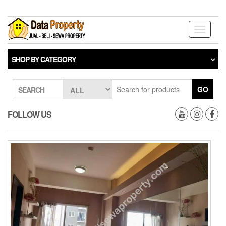
Skip
to
the
Toggle
content
navigati
SHOP BY CATEGORY
GO
SEARCH
FOLLOW US