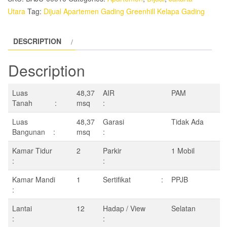
quantity
Utara
Tag:
Dijual Apartemen Gading Greenhill Kelapa Gading
DESCRIPTION
Description
Luas
48,37
AIR
PAM
Tanah :
msq
:
Luas
48,37
Garasi
Tidak Ada
Bangunan :
msq
:
Kamar Tidur
2
Parkir
1 Mobil
:
:
Kamar Mandi
1
Sertifikat :
PPJB
:
Lantai
12
Hadap / View
Selatan
:
: