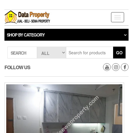
Skip
to
the
Toggle
content
navigati
SHOP BY CATEGORY
GO
SEARCH
FOLLOW US