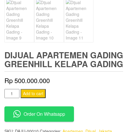
DIJUAL APARTEMEN GADING
GREENHILL KELAPA GADING
Rp
500.000.000
Dijual
Add to cart
Apartemen
Gading
Order On Whatsapp
Greenhill
Kelapa
Gading
SKU:
DAJU-00010
Categories:
Apartemen
,
Dijual
,
Jakarta