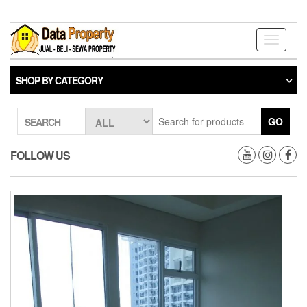
Skip
to
the
Toggle
content
navigati
SHOP BY CATEGORY
GO
SEARCH
FOLLOW US