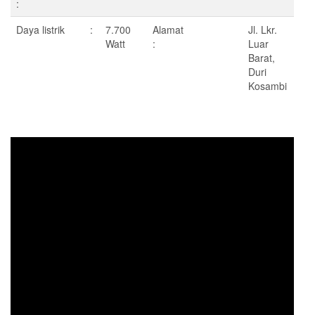
:
Daya listrik :
7.700
Alamat
Jl. Lkr.
Watt
:
Luar
Barat,
Duri
Kosambi