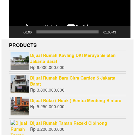
00:00
01:00:43
PRODUCTS
Dijual Rumah Kavling DKI Meruya Selatan
Jakarta Barat
Rp
6.000.000.000
Dijual Rumah Baru Citra Garden 5 Jakarta
Barat
Rp
3.800.000.000
Dijual Ruko ( Hook ) Sentra Menteng Bintaro
Rp
5.250.000.000
Dijual Rumah Taman Rezeki Cibinong
Rp
2.200.000.000