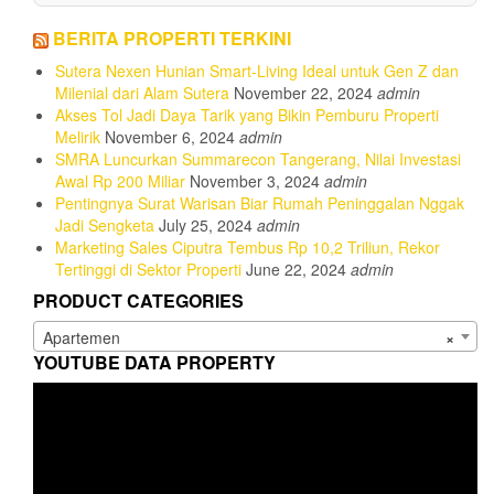
BERITA PROPERTI TERKINI
Sutera Nexen Hunian Smart-Living Ideal untuk Gen Z dan
Milenial dari Alam Sutera
November 22, 2024
admin
Akses Tol Jadi Daya Tarik yang Bikin Pemburu Properti
Melirik
November 6, 2024
admin
SMRA Luncurkan Summarecon Tangerang, Nilai Investasi
Awal Rp 200 Miliar
November 3, 2024
admin
Pentingnya Surat Warisan Biar Rumah Peninggalan Nggak
Jadi Sengketa
July 25, 2024
admin
Marketing Sales Ciputra Tembus Rp 10,2 Triliun, Rekor
Tertinggi di Sektor Properti
June 22, 2024
admin
PRODUCT CATEGORIES
Apartemen
×
YOUTUBE DATA PROPERTY
Video
Player