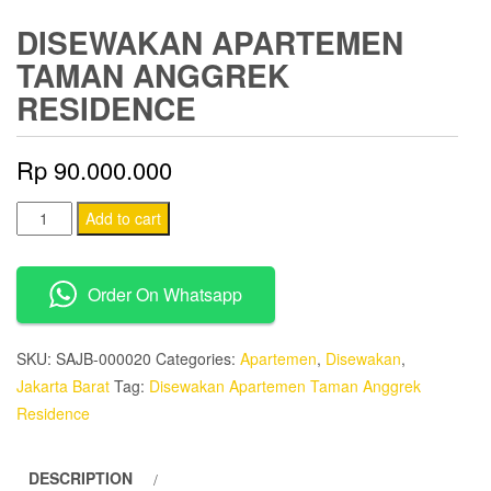
DISEWAKAN APARTEMEN
TAMAN ANGGREK
RESIDENCE
Rp
90.000.000
Disewakan
Add to cart
Apartemen
Taman
Order On Whatsapp
Anggrek
Residence
quantity
SKU:
SAJB-000020
Categories:
Apartemen
,
Disewakan
,
Jakarta Barat
Tag:
Disewakan Apartemen Taman Anggrek
Residence
DESCRIPTION