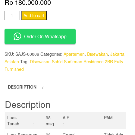
Rp
180.000.000
Disewakan
Add to cart
Sahid
Sudirman
Order On Whatsapp
Residence
2BR
Fully
SKU:
SAJS-00006
Categories:
Apartemen
,
Disewakan
,
Jakarta
Furnished
Selatan
Tag:
Disewakan Sahid Sudirman Residence 2BR Fully
quantity
Furnished
DESCRIPTION
Description
Luas
98
AIR
PAM
Tanah :
msq
:
Luas Bangunan
98
Garasi
Tidak Ada