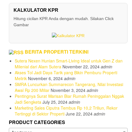
may
be
KALKULATOR KPR
chosen
on
Hitung cicilan KPR Anda dengan mudah. Silakan Click
the
Gambar
product
page
BERITA PROPERTI TERKINI
Sutera Nexen Hunian Smart-Living Ideal untuk Gen Z dan
Milenial dari Alam Sutera
November 22, 2024
admin
Akses Tol Jadi Daya Tarik yang Bikin Pemburu Properti
Melirik
November 6, 2024
admin
SMRA Luncurkan Summarecon Tangerang, Nilai Investasi
Awal Rp 200 Miliar
November 3, 2024
admin
Pentingnya Surat Warisan Biar Rumah Peninggalan Nggak
Jadi Sengketa
July 25, 2024
admin
Marketing Sales Ciputra Tembus Rp 10,2 Triliun, Rekor
Tertinggi di Sektor Properti
June 22, 2024
admin
PRODUCT CATEGORIES