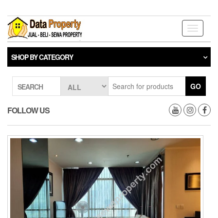
Skip
to
the
Toggle
content
navigati
SHOP BY CATEGORY
GO
SEARCH
FOLLOW US