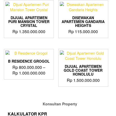
DIJUAL APARTEMEN
DISEWAKAN
PURI MANSION TOWER
APARTEMEN GANDARIA
CRYSTAL
HEIGHTS
Rp
1.350.000.000
Rp
115.000.000
B RESIDENCE GROGOL
DIJUAL APARTEMEN
Rp
800.000.000
–
GOLD COAST TOWER
Price
Rp
1.000.000.000
HONOLULU
range:
Rp
1.500.000.000
This
Rp 800.000.000
product
through
has
Rp 1.000.000.000
multiple
variants.
Konsultan Property
The
options
KALKULATOR KPR