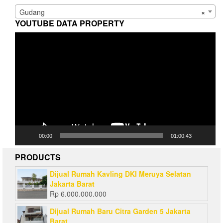
Gudang
×
YOUTUBE DATA PROPERTY
Video
Player
00:00
01:00:43
PRODUCTS
Dijual Rumah Kavling DKI Meruya Selatan
Jakarta Barat
Rp
6.000.000.000
Dijual Rumah Baru Citra Garden 5 Jakarta
Barat