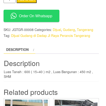
Gudang
di
Order On Whatsapp
Dadap
Jl
Raya
SKU:
JGTGR-00008
Categories:
Dijual
,
Gudang
,
Tangerang
Perancis
Tag:
Dijual Gudang di Dadap Jl Raya Perancis Tangerang
Tangerang
quantity
DESCRIPTION
Description
Luas Tanah : 600 ( 15×40 ) m2 , Luas Bangunan : 450 m2 ,
SHM
Related products