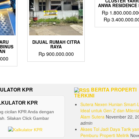
CLUSTER YARR
ANWA RESIDENCE 
Rp
1.800.000.00
Rp
3.400.000.0
This
product
has
BARU
DIJUAL RUMAH CITRA
BINUS
RAYA
multiple
AN
variants
Rp
900.000.000
.000
The
options
may
be
chosen
ULATOR KPR
BERITA PROPERTI
on
TERKINI
the
product
LKULATOR KPR
Sutera Nexen Hunian Smart-L
page
Ideal untuk Gen Z dan Milenia
ng cicilan KPR Anda dengan
Alam Sutera
November 22, 2
h. Silakan Click Gambar
admin
Akses Tol Jadi Daya Tarik yan
Pemburu Properti Melirik
Nov