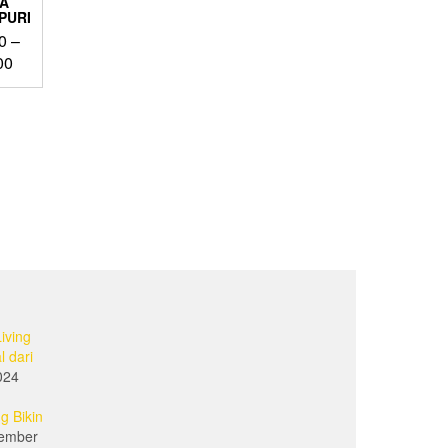
A
PURI
0
–
Price
00
range:
Rp 1.800.000.000
through
Rp 3.400.000.000
.
iving
l dari
024
g Bikin
ember