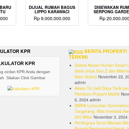
 BARU
DIJUAL RUMAH BAGUS
DISEWAKAN RU
ATU
LIPPO KARAWACI
SERPONG GARDE
.000
Rp
9.000.000.000
Rp
20.000.00
ULATOR KPR
BERITA PROPERTI
TERKINI
LKULATOR KPR
Sutera Nexen Hunian Smart-L
Ideal untuk Gen Z dan Milenia
ng cicilan KPR Anda dengan
Alam Sutera
November 22, 2
h. Silakan Click Gambar
admin
Akses Tol Jadi Daya Tarik yan
Pemburu Properti Melirik
Nov
6, 2024
admin
SMRA Luncurkan Summarec
Tangerang, Nilai Investasi Aw
200 Miliar
November 3, 2024
Pentingnya Surat Warisan Bia
Rumah Peninggalan Nggak J