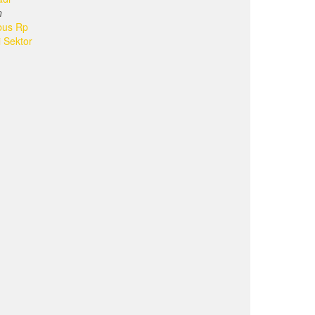
n
bus Rp
i Sektor