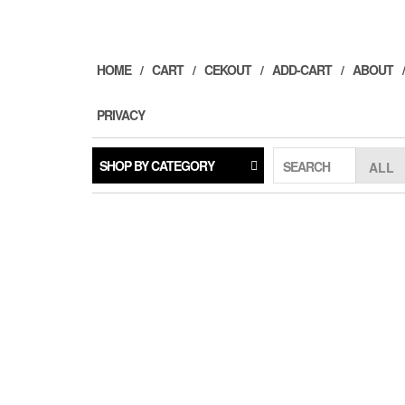
Skip
to
the
content
HOME
CART
CEKOUT
ADD-CART
ABOUT
PRIVACY
SHOP BY CATEGORY
SEARCH