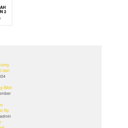
MAH
N 2
0
iving
l dari
024
g Bikin
ember
on
al Rp
admin
r
adi