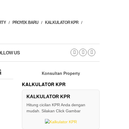
RTY
PROYEK BARU
KALKULATOR KPR
OLLOW US
G
Konsultan Property
KALKULATOR KPR
Price
range:
KALKULATOR KPR
Hitung cicilan KPR Anda dengan
Rp 800.000.000
mudah. Silakan Click Gambar
through