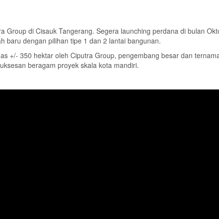
a Group di Cisauk Tangerang. Segera launching perdana di bulan Okt
baru dengan pilihan tipe 1 dan 2 lantai bangunan.
as +/- 350 hektar oleh Ciputra Group, pengembang besar dan ternam
uksesan beragam proyek skala kota mandiri.