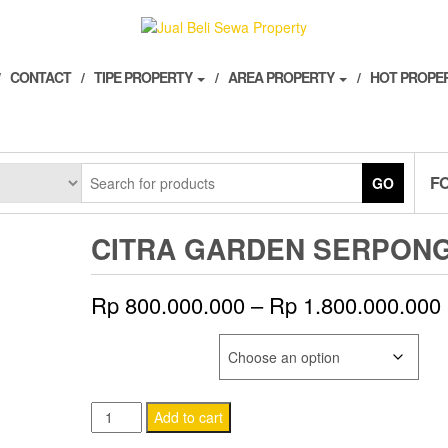
CONTACT
TIPE PROPERTY
AREA PROPERTY
HOT PROPE
F
GO
CITRA GARDEN SERPON
Rp
800.000.000
–
Rp
1.800.000.000
CLUSTER CGS
Citra
Add to cart
Garden