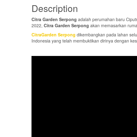
Description
Citra Garden Serpong
adalah perumahan baru Ciputr
2022,
Citra Garden Serpong
akan memasarkan rumah 
CitraGarden Serpong
dikembangkan pada lahan selu
Indonesia yang telah membuktikan dirinya dengan kes