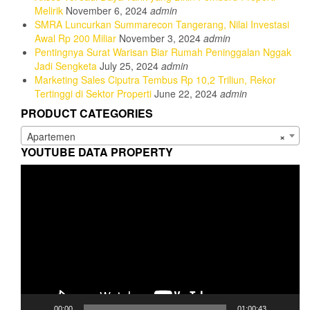
Melirik
November 6, 2024
admin
SMRA Luncurkan Summarecon Tangerang, Nilai Investasi
Awal Rp 200 Miliar
November 3, 2024
admin
Pentingnya Surat Warisan Biar Rumah Peninggalan Nggak
Jadi Sengketa
July 25, 2024
admin
Marketing Sales Ciputra Tembus Rp 10,2 Triliun, Rekor
Tertinggi di Sektor Properti
June 22, 2024
admin
PRODUCT CATEGORIES
Apartemen
×
YOUTUBE DATA PROPERTY
Video
Player
00:00
01:00:43