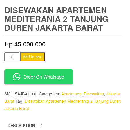
DISEWAKAN APARTEMEN
MEDITERANIA 2 TANJUNG
DUREN JAKARTA BARAT
Rp
45.000.000
Disewakan
Add to cart
Apartemen
Mediterania
Order On Whatsapp
2
Tanjung
Duren
SKU:
SAJB-00010
Categories:
Apartemen
,
Disewakan
,
Jakarta
Jakarta
Barat
Tag:
Disewakan Apartemen Mediterania 2 Tanjung Duren
Barat
Jakarta Barat
quantity
DESCRIPTION