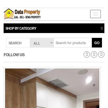
Skip
to
the
Toggle
content
navigati
SHOP BY CATEGORY
GO
SEARCH
FOLLOW US