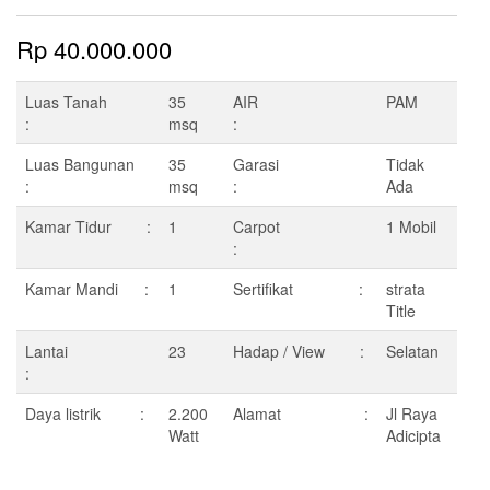
Rp
40.000.000
Luas Tanah
35
AIR
PAM
:
msq
:
Luas Bangunan
35
Garasi
Tidak
:
msq
:
Ada
Kamar Tidur :
1
Carpot
1 Mobil
:
Kamar Mandi :
1
Sertifikat :
strata
Title
Lantai
23
Hadap / View :
Selatan
:
Daya listrik :
2.200
Alamat :
Jl Raya
Watt
Adicipta