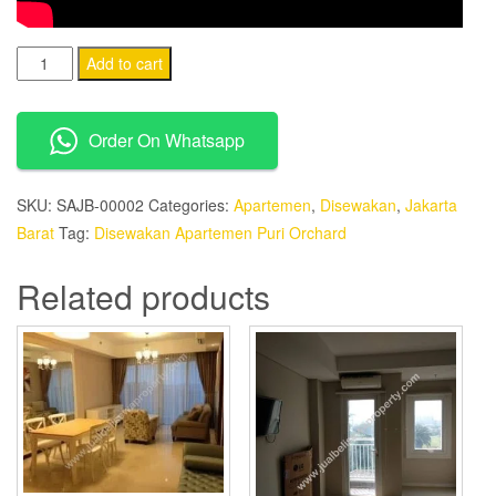
Disewakan
Add to cart
Apartemen
Puri
Order On Whatsapp
Orchard
quantity
SKU:
SAJB-00002
Categories:
Apartemen
,
Disewakan
,
Jakarta
Barat
Tag:
Disewakan Apartemen Puri Orchard
Related products