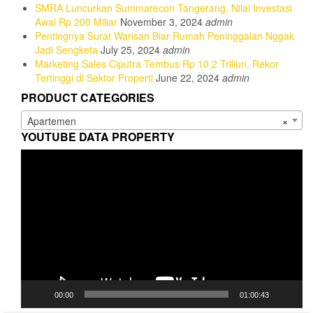
SMRA Luncurkan Summarecon Tangerang, Nilai Investasi
Awal Rp 200 Miliar
November 3, 2024
admin
Pentingnya Surat Warisan Biar Rumah Peninggalan Nggak
Jadi Sengketa
July 25, 2024
admin
Marketing Sales Ciputra Tembus Rp 10,2 Triliun, Rekor
Tertinggi di Sektor Properti
June 22, 2024
admin
PRODUCT CATEGORIES
Apartemen
×
YOUTUBE DATA PROPERTY
Video
Player
00:00
01:00:43