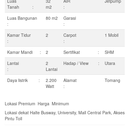
Luas
32
AIR
Jetpump
Tanah :
m2
:
Luas Bangunan
80 m2
Garasi
:
:
Kamar Tidur
2
Carpot
1 Mobil
:
:
Kamar Mandi :
2
Sertifikat :
SHM
Lantai
2
Hadap / View :
Utara
:
Lantai
Daya listrik :
2.200
Alamat
Tomang
Watt
:
Lokasi Premium Harga Minimum
Lokasi dekat Halte Busway, University, Mall Central Park, Akses
Pintu Toll