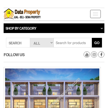
Skip
to
the
Toggle
content
navigati
SHOP BY CATEGORY
GO
SEARCH
FOLLOW US