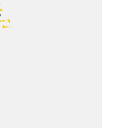
r
adi
n
bus Rp
i Sektor