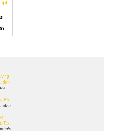
DI
00
iving
l dari
024
g Bikin
ember
on
al Rp
admin