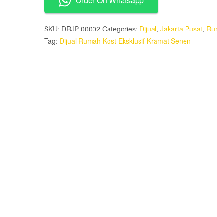
Order On Whatsapp
Eksklusif
Kramat
Senen
SKU:
DRJP-00002
Categories:
Dijual
,
Jakarta Pusat
,
Ru
quantity
Tag:
Dijual Rumah Kost Eksklusif Kramat Senen