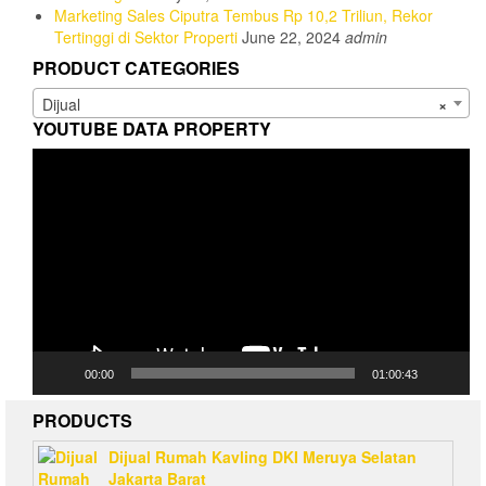
Marketing Sales Ciputra Tembus Rp 10,2 Triliun, Rekor
Tertinggi di Sektor Properti
June 22, 2024
admin
PRODUCT CATEGORIES
Dijual
×
YOUTUBE DATA PROPERTY
Video
Player
00:00
01:00:43
PRODUCTS
Dijual Rumah Kavling DKI Meruya Selatan
Jakarta Barat