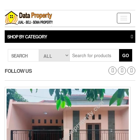
Skip
to
the
Toggle
content
navigati
SHOP BY CATEGORY
GO
SEARCH
FOLLOW US