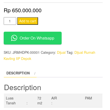
Rp
650.000.000
Dijual
Add to cart
Rumah
Kavling
Order On Whatsapp
IIP
Depok
quantity
SKU:
JRMHDPK-00001
Category:
Dijual
Tag:
Dijual Rumah
Kavling IIP Depok
DESCRIPTION
Description
Luas
72
AIR
PAM
Tanah :
m2
: