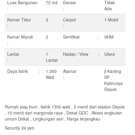
Luas Bangunan
72 m2
Garasi
Tidak
:
:
Ada
Kamar Tidur
3
Carpot
1 Mobil
:
:
Kamar Mandi
2
Sertifikat :
SHM
:
Lantai
1
Hadap / View :
Utara
:
Lantai
Daya listrik :
1.300
Alamat
jl Kavling
Watt
:
IIP
Kalimulya
Depok
Rumah siap huni , listrik 1300 watt , 5 menit dari stasiun Depok
, 10 menit dari margonda raya , Dekat GDC , Akses angkutan
umum Dekat , Lingkungan asri , Harga terjangkau
Security 24 jam