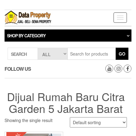
Skip
to
the
Toggle
content
navigati
SHOP BY CATEGORY
GO
SEARCH
FOLLOW US
Dijual Rumah Baru Citra
Garden 5 Jakarta Barat
Showing the single result