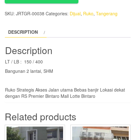
)
Sentra
SKU:
JRTGR-00038
Categories:
Dijual
,
Ruko
,
Tangerang
Menteng
Bintaro
DESCRIPTION
quantity
Description
LT / LB : 150 / 400
Bangunan 2 lantai, SHM
Ruko Strategis Akses Jalan utama Bebas banjir Lokasi dekat
dengan RS Premier Bintaro Mall Lotte Bintaro
Related products