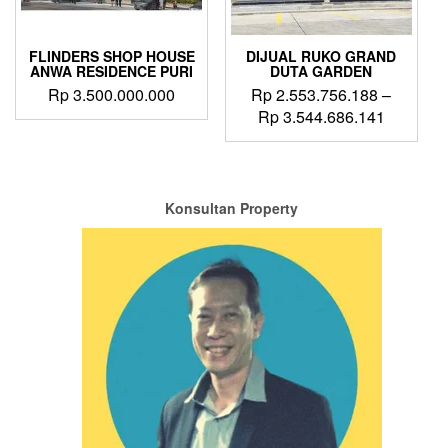
FLINDERS SHOP HOUSE
DIJUAL RUKO GRAND
ANWA RESIDENCE PURI
DUTA GARDEN
Rp
3.500.000.000
Rp
2.553.756.188
–
Price
Rp
3.544.686.141
range:
This
Rp 2.553
product
through
has
Rp 3.544
multiple
Konsultan Property
variants.
The
options
may
be
chosen
on
the
product
page