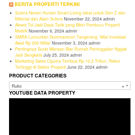
BERITA PROPERTI TERKINI
Sutera Nexen Hunian Smart-Living Ideal untuk Gen Z dan
Milenial dari Alam Sutera
November 22, 2024
admin
Akses Tol Jadi Daya Tarik yang Bikin Pemburu Properti
Melirik
November 6, 2024
admin
SMRA Luncurkan Summarecon Tangerang, Nilai Investasi
Awal Rp 200 Miliar
November 3, 2024
admin
Pentingnya Surat Warisan Biar Rumah Peninggalan Nggak
Jadi Sengketa
July 25, 2024
admin
Marketing Sales Ciputra Tembus Rp 10,2 Triliun, Rekor
Tertinggi di Sektor Properti
June 22, 2024
admin
PRODUCT CATEGORIES
Ruko
×
YOUTUBE DATA PROPERTY
Video
Player