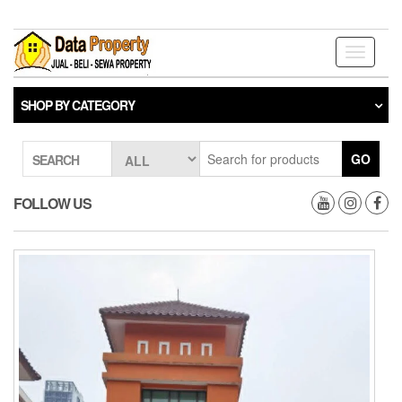
Skip
to
the
Toggle
content
navigati
SHOP BY CATEGORY
GO
SEARCH
FOLLOW US