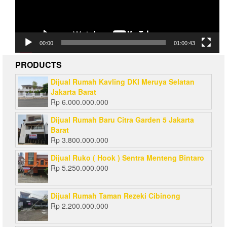
00:00
01:00:43
PRODUCTS
Dijual Rumah Kavling DKI Meruya Selatan
Jakarta Barat
Rp
6.000.000.000
Dijual Rumah Baru Citra Garden 5 Jakarta
Barat
Rp
3.800.000.000
Dijual Ruko ( Hook ) Sentra Menteng Bintaro
Rp
5.250.000.000
Dijual Rumah Taman Rezeki Cibinong
Rp
2.200.000.000