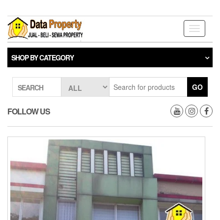
Skip
to
the
Toggle
content
navigati
SHOP BY CATEGORY
GO
SEARCH
FOLLOW US