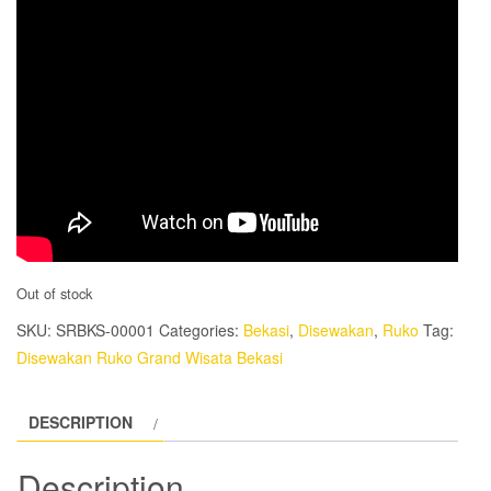
Out of stock
SKU:
SRBKS-00001
Categories:
Bekasi
,
Disewakan
,
Ruko
Tag:
Disewakan Ruko Grand Wisata Bekasi
DESCRIPTION
Description