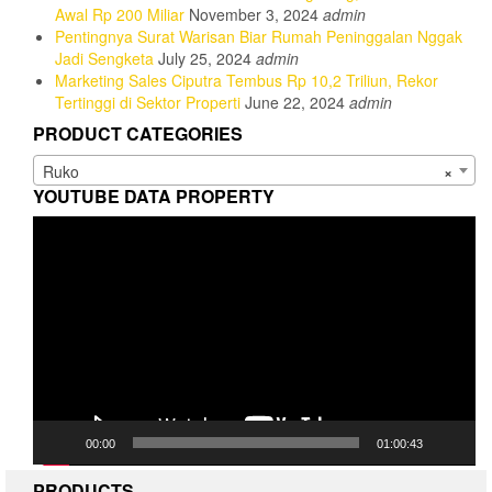
Awal Rp 200 Miliar
November 3, 2024
admin
Pentingnya Surat Warisan Biar Rumah Peninggalan Nggak
Jadi Sengketa
July 25, 2024
admin
Marketing Sales Ciputra Tembus Rp 10,2 Triliun, Rekor
Tertinggi di Sektor Properti
June 22, 2024
admin
PRODUCT CATEGORIES
Ruko
×
YOUTUBE DATA PROPERTY
Video
Player
00:00
01:00:43
PRODUCTS