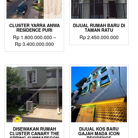
CLUSTER YARRA ANWA
DIJUAL RUMAH BARU DI
RESIDENCE PURI
TAMAN RATU
Rp
1.800.000.000
–
Rp
2.450.000.000
Price
Rp
3.400.000.000
range:
This
Rp 1.800.000.000
product
through
has
Rp 3.400.000.000
multiple
variants.
The
options
may
be
chosen
on
the
product
DISEWAKAN RUMAH
DIJUAL KOS BARU
page
CLUSTER CANARY THE
GAJAH MADA ICON