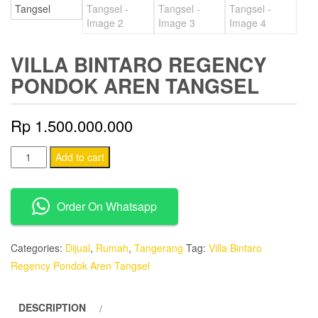
VILLA BINTARO REGENCY
PONDOK AREN TANGSEL
Rp
1.500.000.000
Villa
Add to cart
Bintaro
Regency
Order On Whatsapp
Pondok
Aren
Tangsel
Categories:
Dijual
,
Rumah
,
Tangerang
Tag:
Villa Bintaro
quantity
Regency Pondok Aren Tangsel
DESCRIPTION