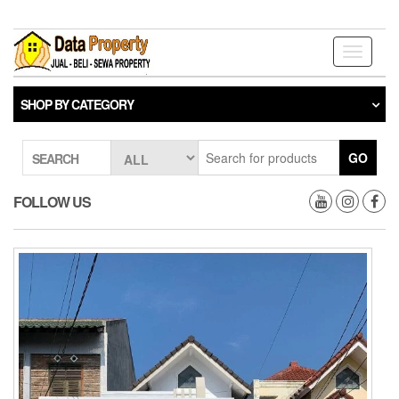
Skip
to
the
Toggle
content
navigati
SHOP BY CATEGORY
GO
SEARCH
FOLLOW US