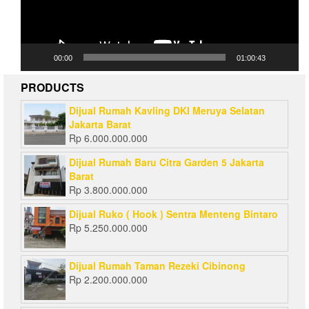
00:00
01:00:43
PRODUCTS
Dijual Rumah Kavling DKI Meruya Selatan
Jakarta Barat
Rp
6.000.000.000
Dijual Rumah Baru Citra Garden 5 Jakarta
Barat
Rp
3.800.000.000
Dijual Ruko ( Hook ) Sentra Menteng Bintaro
Rp
5.250.000.000
Dijual Rumah Taman Rezeki Cibinong
Rp
2.200.000.000