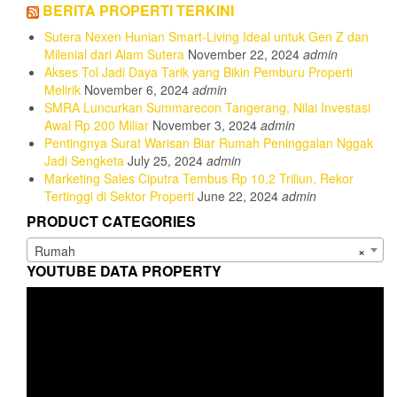
BERITA PROPERTI TERKINI
Sutera Nexen Hunian Smart-Living Ideal untuk Gen Z dan
Milenial dari Alam Sutera
November 22, 2024
admin
Akses Tol Jadi Daya Tarik yang Bikin Pemburu Properti
Melirik
November 6, 2024
admin
SMRA Luncurkan Summarecon Tangerang, Nilai Investasi
Awal Rp 200 Miliar
November 3, 2024
admin
Pentingnya Surat Warisan Biar Rumah Peninggalan Nggak
Jadi Sengketa
July 25, 2024
admin
Marketing Sales Ciputra Tembus Rp 10,2 Triliun, Rekor
Tertinggi di Sektor Properti
June 22, 2024
admin
PRODUCT CATEGORIES
Rumah
×
YOUTUBE DATA PROPERTY
Video
Player