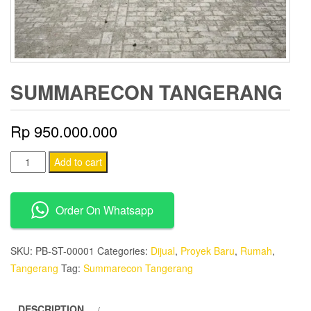
SUMMARECON TANGERANG
Rp
950.000.000
Summarecon
Add to cart
Tangerang
quantity
Order On Whatsapp
SKU:
PB-ST-00001
Categories:
Dijual
,
Proyek Baru
,
Rumah
,
Tangerang
Tag:
Summarecon Tangerang
DESCRIPTION