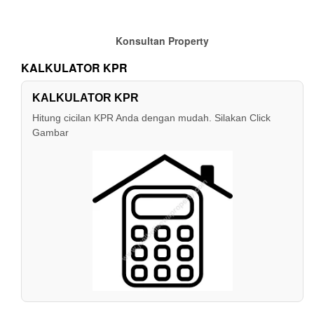
Rp 1.800
product
through
has
Rp 3.400
multiple
Konsultan Property
variants.
KALKULATOR KPR
The
options
may
KALKULATOR KPR
be
Hitung cicilan KPR Anda dengan mudah. Silakan Click
chosen
Gambar
on
the
product
page