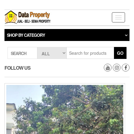
Skip
to
the
Toggle
content
navigati
SHOP BY CATEGORY
GO
SEARCH
FOLLOW US