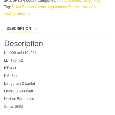
SKU:
JRTGR-00025
Categories:
Dijual
,
Rumah
,
Tangerang
Golf
Tag:
Dijual Rumah Cluster Aquamarine Pondok Hijau Golf
Gading
Gading Serpong
Serpong
quantity
DESCRIPTION
Description
LT: 200 m2 (10×20)
LB: 178 m2
KT: 4+1
KM: 3+1
Bangunan 2 Lantai
Listrik: 3.500 Watt
Hadap: Barat Laut
Surat: SHM