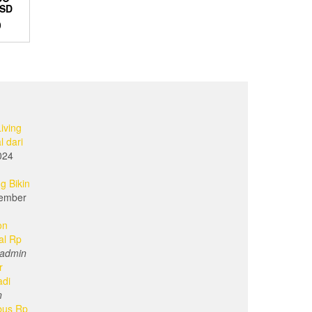
BSD
0
iving
l dari
024
g Bikin
ember
on
al Rp
admin
r
adi
n
bus Rp