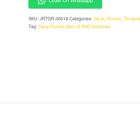
Order On Whatsapp
di
BSD
Griyaloka
SKU:
JRTGR-00018
Categories:
Dijual
,
Rumah
,
Tanger
quantity
Tag:
Dijual Rumah Baru di BSD Griyaloka