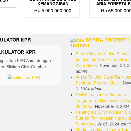
.000
KEMANGGISAN
ARIA FORESTA 
Rp
5.900.000.000
Rp
65.000.00
ULATOR KPR
BERITA PROPERTI
TERKINI
LKULATOR KPR
Sutera Nexen Hunian Smart-L
Ideal untuk Gen Z dan Milenia
ng cicilan KPR Anda dengan
Alam Sutera
November 22, 2
h. Silakan Click Gambar
admin
Akses Tol Jadi Daya Tarik yan
Pemburu Properti Melirik
Nov
6, 2024
admin
SMRA Luncurkan Summarec
Tangerang, Nilai Investasi Aw
200 Miliar
November 3, 2024
Pentingnya Surat Warisan Bia
Rumah Peninggalan Nggak J
Sengketa
July 25, 2024
admi
Marketing Sales Ciputra Tem