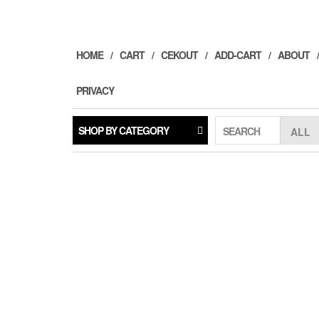
Skip
to
the
content
HOME
CART
CEKOUT
ADD-CART
ABOUT
PRIVACY
SHOP BY CATEGORY
SEARCH