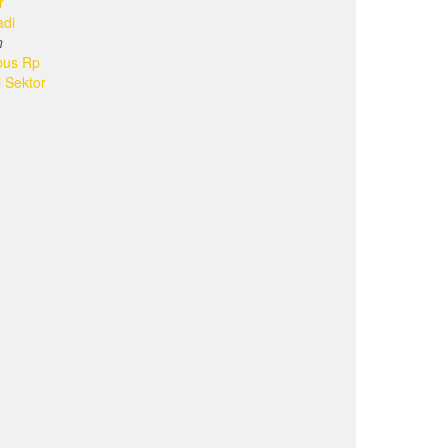
r
adi
n
bus Rp
i Sektor