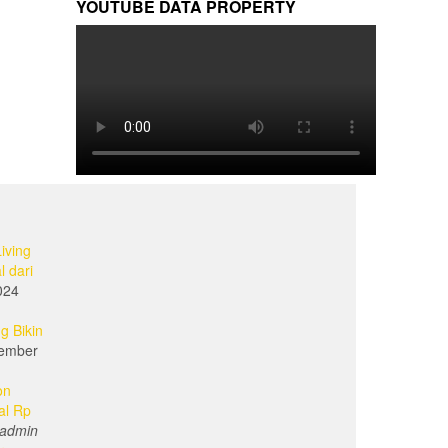
YOUTUBE DATA PROPERTY
iving
l dari
024
g Bikin
ember
on
al Rp
admin