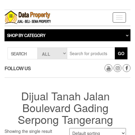
Skip
to
the
Toggle
content
navigati
SHOP BY CATEGORY
GO
SEARCH
FOLLOW US
Dijual Tanah Jalan
Boulevard Gading
Serpong Tangerang
Showing the single result