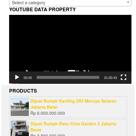
Select a category
YOUTUBE DATA PROPERTY
Video
Player
00:00
01:00:43
PRODUCTS
Dijual Rumah Kavling DKI Meruya Selatan
Jakarta Barat
Rp
6.000.000.000
Dijual Rumah Baru Citra Garden 5 Jakarta
Barat
Rp
3.800.000.000