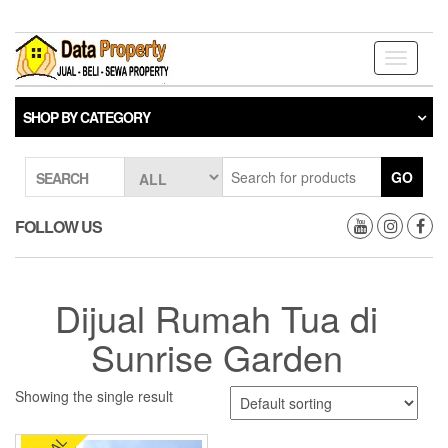
Skip
to
the
Toggle
content
navigati
SHOP BY CATEGORY
GO
SEARCH
FOLLOW US
Dijual Rumah Tua di
Sunrise Garden
Showing the single result