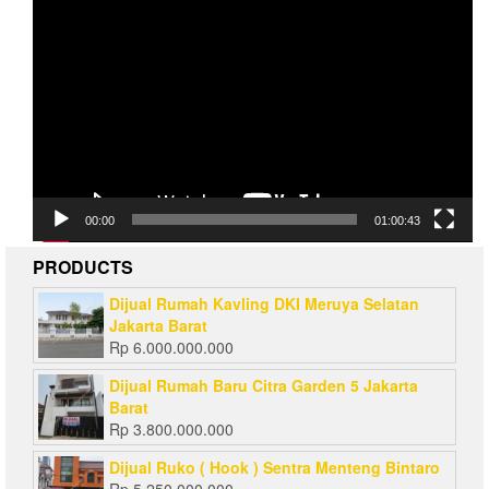
Video
Player
00:00
01:00:43
PRODUCTS
Dijual Rumah Kavling DKI Meruya Selatan
Jakarta Barat
Rp
6.000.000.000
Dijual Rumah Baru Citra Garden 5 Jakarta
Barat
Rp
3.800.000.000
Dijual Ruko ( Hook ) Sentra Menteng Bintaro