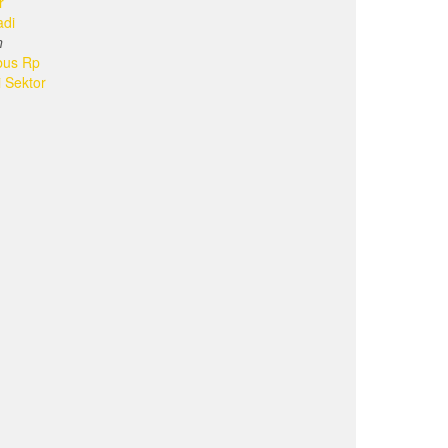
r
adi
n
bus Rp
i Sektor