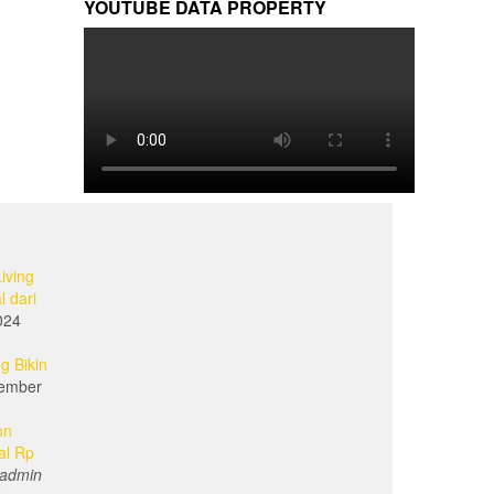
YOUTUBE DATA PROPERTY
iving
l dari
024
g Bikin
ember
on
al Rp
admin