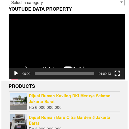
Select a category
YOUTUBE DATA PROPERTY
Video
Player
00:00
01:00:43
PRODUCTS
Dijual Rumah Kavling DKI Meruya Selatan
Jakarta Barat
Rp
6.000.000.000
Dijual Rumah Baru Citra Garden 5 Jakarta
Barat
Rp
3.800.000.000