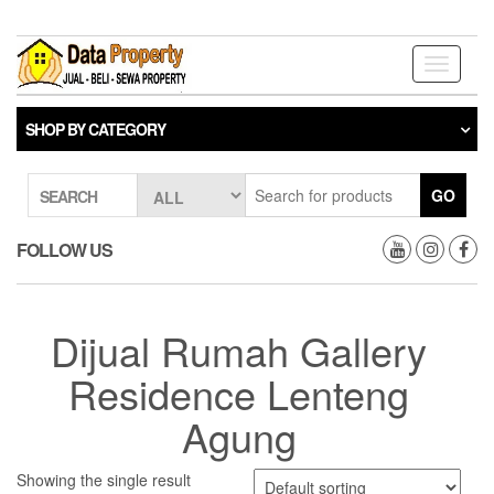
Skip
to
the
Toggle
content
navigati
SHOP BY CATEGORY
GO
SEARCH
FOLLOW US
Dijual Rumah Gallery
Residence Lenteng
Agung
Showing the single result