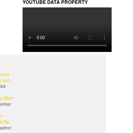
YOUTUBE DATA PROPERTY
iving
l dari
024
g Bikin
ember
on
al Rp
admin