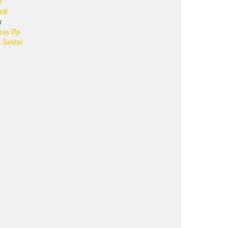
r
adi
n
bus Rp
i Sektor