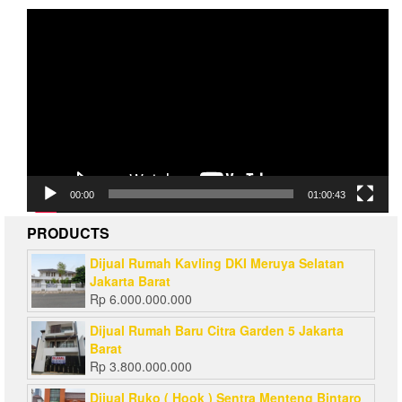
Video
Player
00:00
01:00:43
PRODUCTS
Dijual Rumah Kavling DKI Meruya Selatan
Jakarta Barat
Rp
6.000.000.000
Dijual Rumah Baru Citra Garden 5 Jakarta
Barat
Rp
3.800.000.000
Dijual Ruko ( Hook ) Sentra Menteng Bintaro