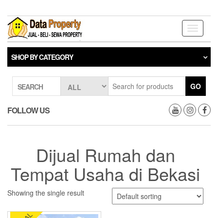
Skip
to
the
Toggle
content
navigati
SHOP BY CATEGORY
GO
SEARCH
FOLLOW US
Dijual Rumah dan
Tempat Usaha di Bekasi
Showing the single result