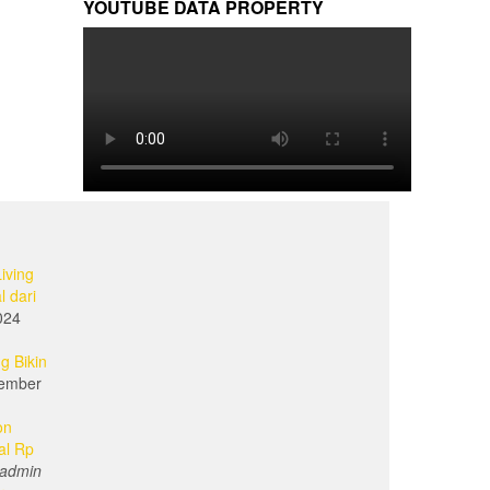
YOUTUBE DATA PROPERTY
iving
l dari
024
g Bikin
ember
on
al Rp
admin