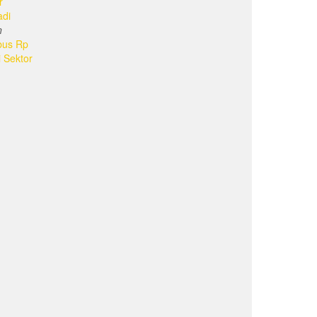
r
adi
n
bus Rp
i Sektor