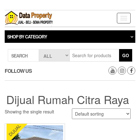
Skip
to
the
Toggle
content
navigati
SHOP BY CATEGORY
GO
SEARCH
FOLLOW US
Dijual Rumah Citra Raya
Showing the single result
DIJUAL