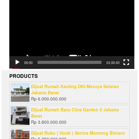
Video
Player
00:00
01:00:43
PRODUCTS
Dijual Rumah Kavling DKI Meruya Selatan
Jakarta Barat
Rp
6.000.000.000
Dijual Rumah Baru Citra Garden 5 Jakarta
Barat
Rp
3.800.000.000
Dijual Ruko ( Hook ) Sentra Menteng Bintaro