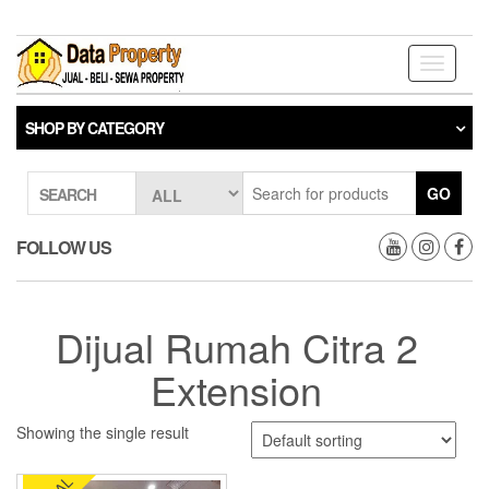
Skip
to
the
Toggle
content
navigati
SHOP BY CATEGORY
GO
SEARCH
FOLLOW US
Dijual Rumah Citra 2
Extension
Showing the single result