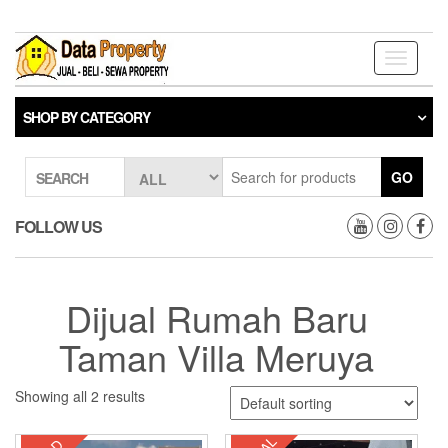
Skip
to
the
Toggle
content
navigati
SHOP BY CATEGORY
GO
SEARCH
FOLLOW US
Dijual Rumah Baru
Taman Villa Meruya
Showing all 2 results