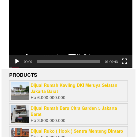
Video
Player
00:00
01:00:43
PRODUCTS
Dijual Rumah Kavling DKI Meruya Selatan
Jakarta Barat
Rp
6.000.000.000
Dijual Rumah Baru Citra Garden 5 Jakarta
Barat
Rp
3.800.000.000
Dijual Ruko ( Hook ) Sentra Menteng Bintaro