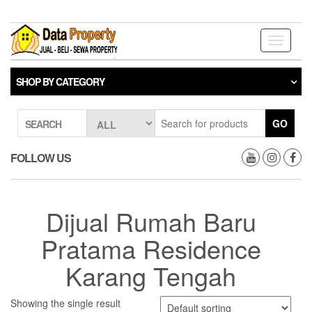
Skip
to
the
Toggle
content
navigati
SHOP BY CATEGORY
GO
SEARCH
FOLLOW US
Dijual Rumah Baru
Pratama Residence
Karang Tengah
Showing the single result