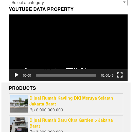
Select a category
YOUTUBE DATA PROPERTY
Video
Player
00:00
01:00:43
PRODUCTS
Dijual Rumah Kavling DKI Meruya Selatan
Jakarta Barat
Rp
6.000.000.000
Dijual Rumah Baru Citra Garden 5 Jakarta
Barat
Rp
3.800.000.000