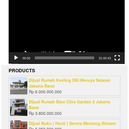
Video
Player
00:00
01:00:43
PRODUCTS
Dijual Rumah Kavling DKI Meruya Selatan
Jakarta Barat
Rp
6.000.000.000
Dijual Rumah Baru Citra Garden 5 Jakarta
Barat
Rp
3.800.000.000
Dijual Ruko ( Hook ) Sentra Menteng Bintaro