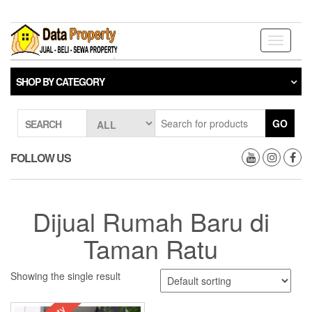
Skip
to
the
Toggle
content
navigati
SHOP BY CATEGORY
GO
SEARCH
FOLLOW US
Dijual Rumah Baru di
Taman Ratu
Showing the single result