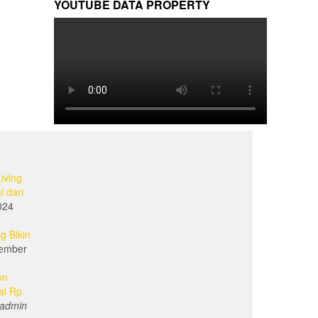
YOUTUBE DATA PROPERTY
iving
l dari
024
g Bikin
ember
on
al Rp
admin