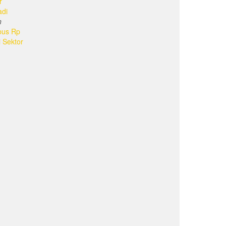
r
adi
n
bus Rp
i Sektor