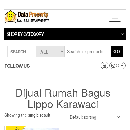
Skip
to
the
Toggle
content
navigati
SHOP BY CATEGORY
GO
SEARCH
FOLLOW US
Dijual Rumah Bagus
Lippo Karawaci
Showing the single result