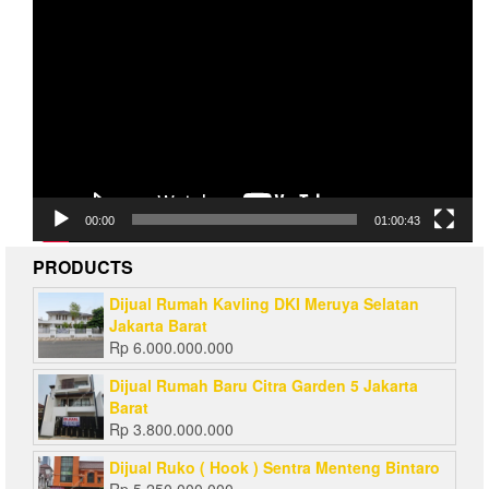
Video
Player
00:00
01:00:43
PRODUCTS
Dijual Rumah Kavling DKI Meruya Selatan
Jakarta Barat
Rp
6.000.000.000
Dijual Rumah Baru Citra Garden 5 Jakarta
Barat
Rp
3.800.000.000
Dijual Ruko ( Hook ) Sentra Menteng Bintaro