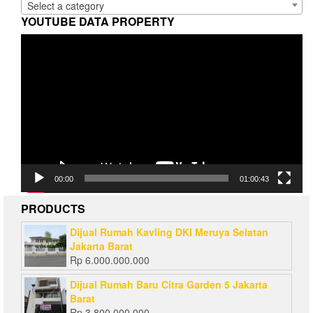
Select a category
YOUTUBE DATA PROPERTY
Video
Player
00:00
01:00:43
PRODUCTS
Dijual Rumah Kavling DKI Meruya Selatan
Jakarta Barat
Rp
6.000.000.000
Dijual Rumah Baru Citra Garden 5 Jakarta
Barat
Rp
3.800.000.000