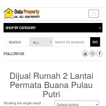
Skip
to
the
Toggle
content
navigati
SHOP BY CATEGORY
GO
SEARCH
FOLLOW US
Dijual Rumah 2 Lantai
Permata Buana Pulau
Putri
Showing the single result