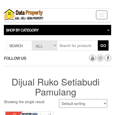
Skip
to
the
Toggle
content
navigati
SHOP BY CATEGORY
GO
SEARCH
FOLLOW US
Dijual Ruko Setiabudi
Pamulang
Showing the single result