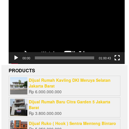
Video
Player
00:00
01:00:43
PRODUCTS
Dijual Rumah Kavling DKI Meruya Selatan
Jakarta Barat
Rp
6.000.000.000
Dijual Rumah Baru Citra Garden 5 Jakarta
Barat
Rp
3.800.000.000
Dijual Ruko ( Hook ) Sentra Menteng Bintaro