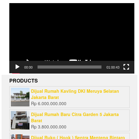
Video
Player
00:00
01:00:43
PRODUCTS
Dijual Rumah Kavling DKI Meruya Selatan
Jakarta Barat
Rp
6.000.000.000
Dijual Rumah Baru Citra Garden 5 Jakarta
Barat
Rp
3.800.000.000
Dijual Ruko ( Hook ) Sentra Menteng Bintaro