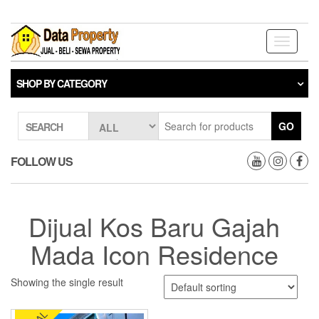
Skip
to
the
Toggle
content
navigati
SHOP BY CATEGORY
GO
SEARCH
FOLLOW US
Dijual Kos Baru Gajah
Mada Icon Residence
Showing the single result