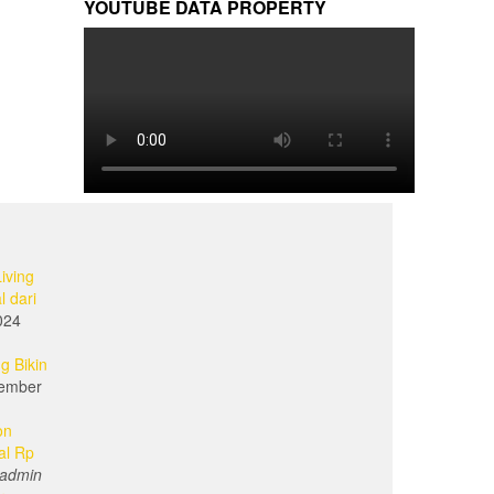
YOUTUBE DATA PROPERTY
iving
l dari
024
g Bikin
ember
on
al Rp
admin