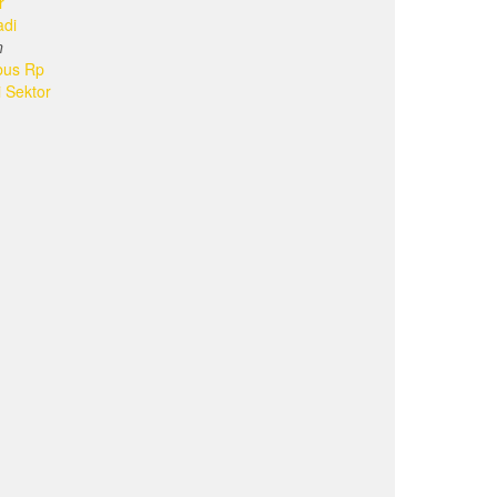
r
adi
n
bus Rp
i Sektor