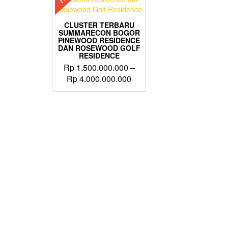
CLUSTER TERBARU
SUMMARECON BOGOR
PINEWOOD RESIDENCE
DAN ROSEWOOD GOLF
RESIDENCE
Rp
1.500.000.000
–
Price
Rp
4.000.000.000
range:
This
Rp 1.500.000.000
product
through
has
Rp 4.000.000.000
multiple
variants.
The
options
may
be
chosen
on
the
product
page