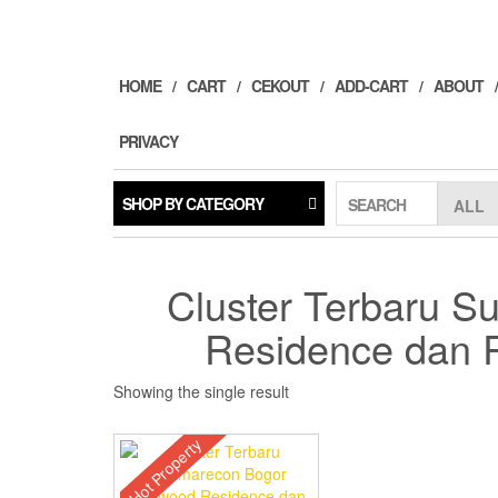
Skip
to
the
content
HOME
CART
CEKOUT
ADD-CART
ABOUT
PRIVACY
SHOP BY CATEGORY
SEARCH
Cluster Terbaru 
Residence dan 
Showing the single result
Hot Property