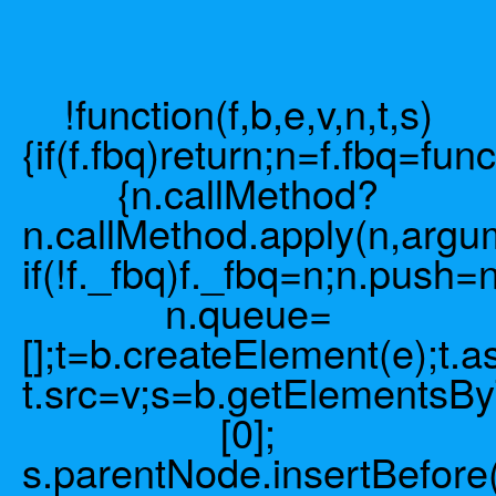
!function(f,b,e,v,n,t,s)
{if(f.fbq)return;n=f.fbq=func
{n.callMethod?
n.callMethod.apply(n,argu
if(!f._fbq)f._fbq=n;n.push=
n.queue=
[];t=b.createElement(e);t.a
t.src=v;s=b.getElements
[0];
s.parentNode.insertBefore(