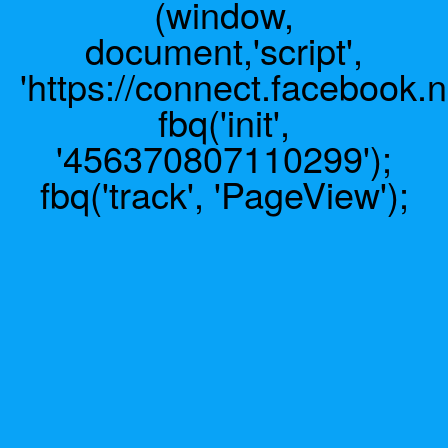
(window,
document,'script',
'https://connect.facebook.n
fbq('init',
'456370807110299');
fbq('track', 'PageView');