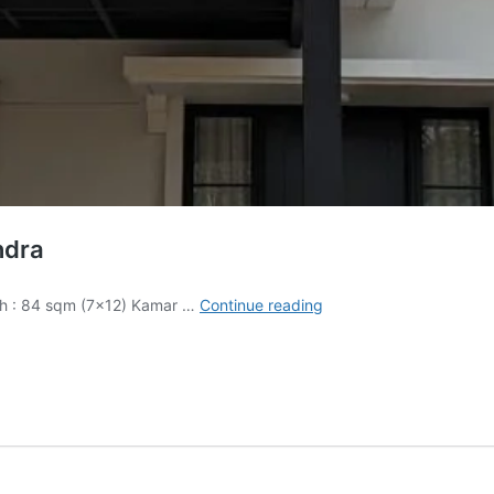
ndra
Citra
ah : 84 sqm (7×12) Kamar …
Continue reading
Garden
Bintaro
Rumah
Tipe
Calliandra